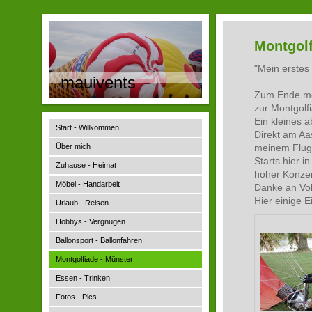
Montgolf
"Mein erstes
mauivents
Zum Ende mei
zur Montgolf
Ein kleines a
Start - Willkommen
Direkt am Aa
Über mich
meinem Flugl
Starts hier i
Zuhause - Heimat
hoher Konzent
Möbel - Handarbeit
Danke an Vol
Hier einige 
Urlaub - Reisen
Hobbys - Vergnügen
Ballonsport - Ballonfahren
Montgolfiade - Münster
Essen - Trinken
Fotos - Pics