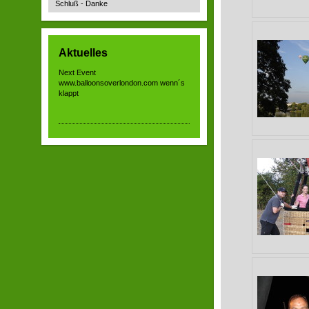
Schluß - Danke
Aktuelles
Next Event
www.balloonsoverlondon.com wenn´s
klappt