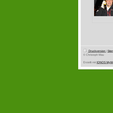
Druckversion
|
Sit
© Christoph Mau
Erstellt mit
IONOS MyWeb